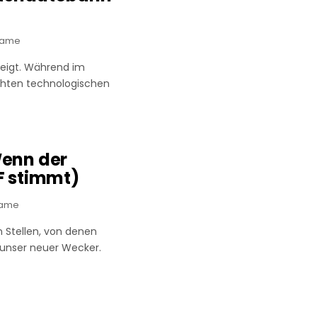
game
teigt. Während im
echten technologischen
Wenn der
F stimmt)
game
an Stellen, von denen
ch
 unser neuer Wecker.