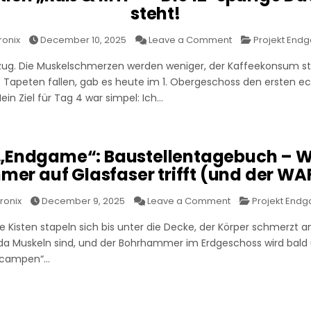
steht!
on
Posted
ronix
December 10, 2025
Leave a Comment
Projekt End
Tag
in
4:
nzug. Die Muskelschmerzen werden weniger, der Kaffeekonsum s
Operation
„Ruß
e Tapeten fallen, gab es heute im 1. Obergeschoss den ersten 
&
MTP“
Mein Ziel für Tag 4 war simpel: Ich…
–
Die
12-
spurige
Datenautobahn
steht!
 „Endgame“: Baustellentagebuch – 
er auf Glasfaser trifft (und der WA
on
Posted
ronix
December 9, 2025
Leave a Comment
Projekt End
Projekt
in
„Endgame“:
 Die Kisten stapeln sich bis unter die Decke, der Körper schmerzt 
Baustellentagebu
–
 da Muskeln sind, und der Bohrhammer im Erdgeschoss wird bald
Wenn
der
r „campen“…
Bohrhammer
auf
Glasfaser
trifft
(und
der